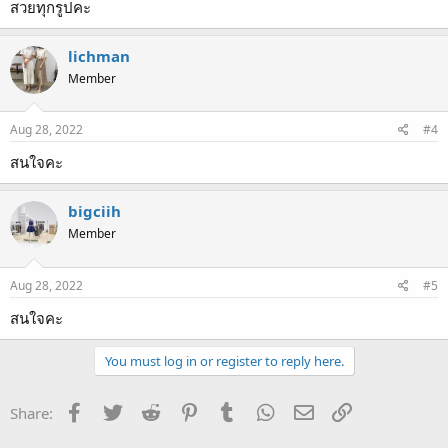
สวยทุกรูปคะ
lichman
Member
Aug 28, 2022
#4
สนใจคะ
bigciih
Member
Aug 28, 2022
#5
สนใจคะ
You must log in or register to reply here.
Facebook
Twitter
Reddit
Pinterest
Tumblr
WhatsApp
Email
Link
Share: