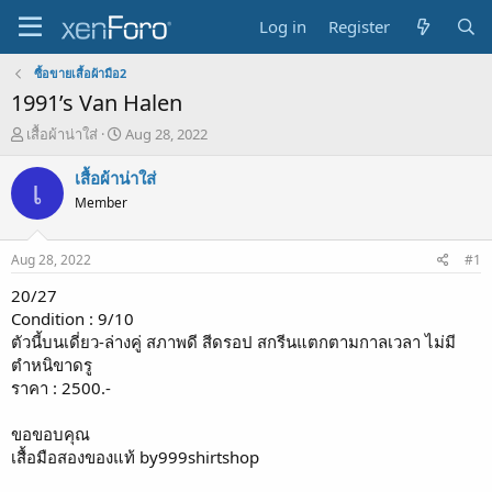
Log in
Register
ซื้อขายเสื้อผ้ามือ2
1991’s Van Halen
T
S
เสื้อผ้าน่าใส่
Aug 28, 2022
h
t
r
a
เสื้อผ้าน่าใส่
เ
e
r
Member
a
t
d
d
s
a
Aug 28, 2022
#1
t
t
a
e
20/27
r
Condition : 9/10
t
ตัวนี้บนเดี่ยว-ล่างคู่ สภาพดี สีดรอป สกรีนแตกตามกาลเวลา ไม่มี
e
ตำหนิขาดรู
r
ราคา : 2500.-
ขอขอบคุณ
เสื้อมือสองของแท้ by999shirtshop